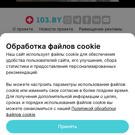
О проекте
Новости проекта
Размещение рекламы
Медицинский маркетинг
Публичный договор
Обработка файлов cookie
Пользовательское соглашение
Способы оплаты
Наш сайт использует файлы cookie для обеспечения
Вакансии
Партнеры
удобства пользователей сайта, его улучшения, сбора
Написать руководителю 103.by
статистики и предоставления персонализированных
Написать в поддержку
рекомендаций.
Персональные настройки cookie
Вы можете настроить параметры использования файлов
Обработка персональных данных
cookie или изменить свое согласие в более позднее время.
Для получения дополнительной информации о целях,
сроках и порядке использования файлов cookie вы
можете ознакомиться с нашей
Политикой обработки
файлов cookie
Принять
© 2026 ООО «Артокс Лаб», УНП 191700409
| 220012, Республика Беларусь,