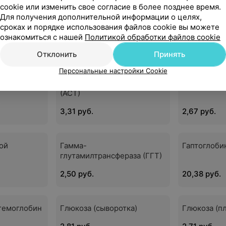
cookie или изменить свое согласие в более позднее время.
Для получения дополнительной информации о целях,
диастаза
Антистрептолизин-О (АСЛ-
Аполипроте
сроках и порядке использования файлов cookie вы можете
О)
ознакомиться с нашей
Политикой обработки файлов cookie
8,25 руб.
8,35 руб.
Отклонить
Принять
Персональные настройки Cookie
Аспартатаминотрансфераза
Билирубин
(АСТ)
3,31 руб.
2,67 руб.
ой
Гамма-
Гаптоглоби
глутамилтрансфераза (ГГТ)
2,50 руб.
20,38 руб.
гемоглобин
Глюкоза (сыворотка)
Глюкоза (пл