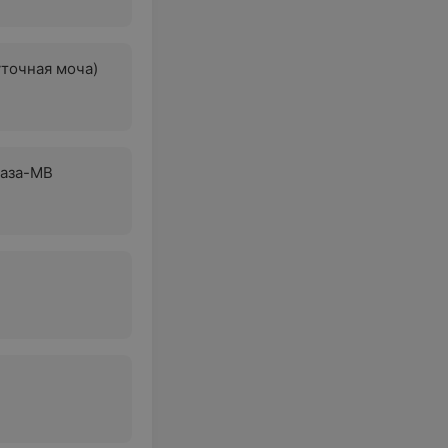
уточная моча)
наза-МВ