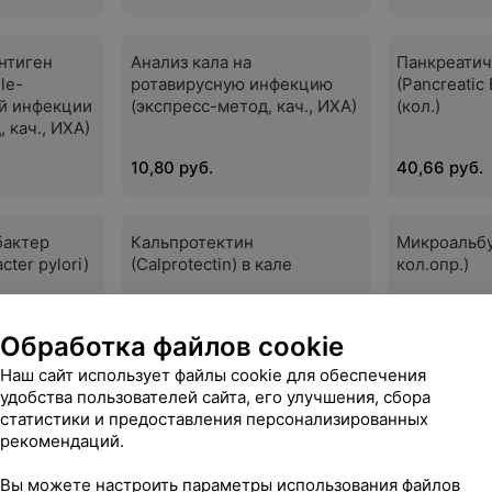
антиген
Анализ кала на
Панкреатич
ile-
ротавирусную инфекцию
(Pancreatic 
й инфекции
(экспресс-метод, кач., ИХА)
(кол.)
 кач., ИХА)
10,80 руб.
40,66 руб.
бактер
Кальпротектин
Микроальбу
cter pylori)
(Calprotectin) в кале
кол.опр.)
63,61 руб.
23,66 руб.
Обработка файлов cookie
Наш сайт использует файлы cookie для обеспечения
удобства пользователей сайта, его улучшения, сбора
нсфераза
Альбумин
Альфа-амил
статистики и предоставления персонализированных
рекомендаций.
2,43 руб.
3,45 руб.
Вы можете настроить параметры использования файлов