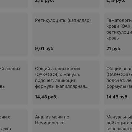
2,19 руб.
2,19 руб.
Ретикулоциты (капилляр)
Гематологи
крови (ОАК,
ретикулоци
кровь
9,01 руб.
21 руб.
ий анализ
Общий анализ крови
Общий анал
,
(ОАК+СОЭ) с мануал.
(ОАК+СОЭ) 
подсчет. лейкоцит.
подсчет. ле
вь
формулы (капиллярная
формулы (в
кровь)
14,48 руб.
14,48 руб.
очи с
Анализ мочи по
Мануальны
Нечипоренко
лейкоцитар
садка
венозная к