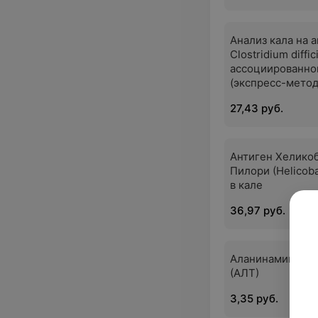
Анализ кала на 
Clostridium diffic
ассоциированно
(экспресс-метод,
27,43 руб.
Антиген Хелико
Пилори (Helicoba
в кале
36,97 руб.
Аланинаминотра
(АЛТ)
3,35 руб.