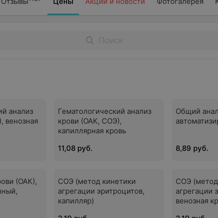
Отзывы
Цены
Акции и новости
Фотогалерея
ий анализ
Гематологический анализ
Общий анал
), венозная
крови (ОАК, СОЭ),
автоматизи
капиллярная кровь
11,08 руб.
8,89 руб.
ови (ОАК),
СОЭ (метод кинетики
СОЭ (метод
нный,
агрегации эритроцитов,
агрегации 
капилляр)
венозная к