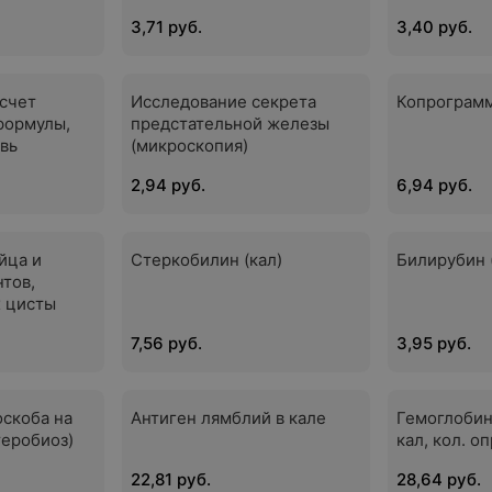
3,71 руб.
3,40 руб.
счет
Исследование секрета
Копрограм
формулы,
предстательной железы
вь
(микроскопия)
2,94 руб.
6,94 руб.
йца и
Стеркобилин (кал)
Билирубин 
тов,
х цисты
7,56 руб.
3,95 руб.
скоба на
Антиген лямблий в кале
Гемоглобин
теробиоз)
кал, кол. оп
22,81 руб.
28,64 руб.