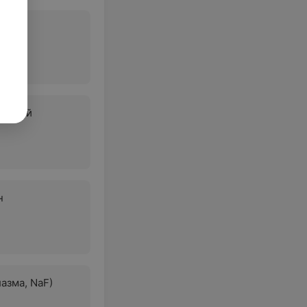
ин А1
 общий
н
азма, NaF)