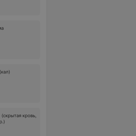
ма
(кал)
 (скрытая кровь,
р.)