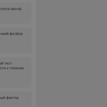
слота (моча)
ский фосфор
й тест
сти к глюкозе
ный фактор