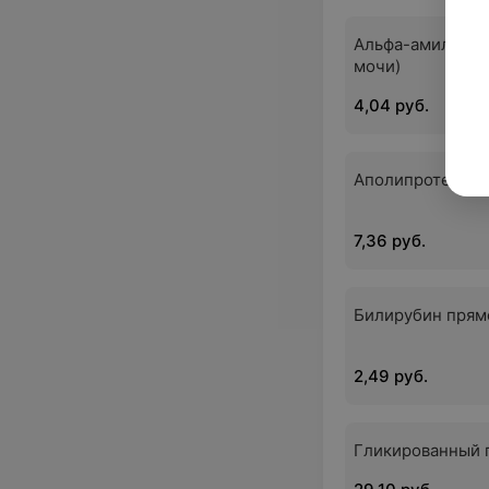
Альфа-амилаза (
мочи)
4,04 руб.
Аполипротеин В
7,36 руб.
Билирубин прям
2,49 руб.
Гликированный 