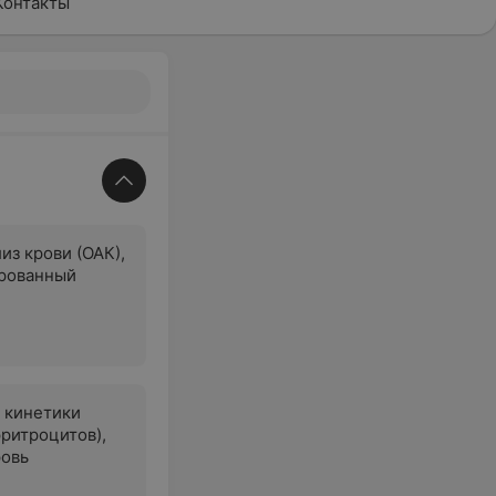
Контакты
из крови (ОАК),
рованный
 кинетики
эритроцитов),
ровь