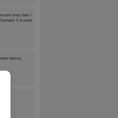
еская эластаза 1
Elastase 1) в кале
мин (моча,
аза