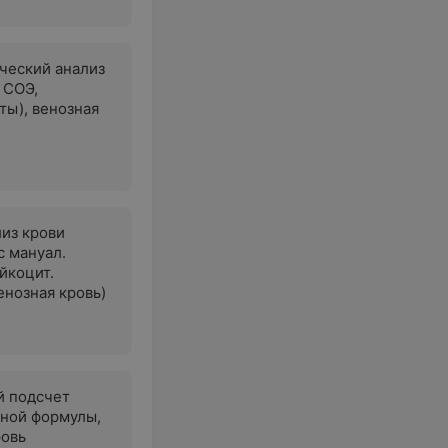
ческий анализ
 СОЭ,
ты), венозная
из крови
с мануал.
йкоцит.
енозная кровь)
й подсчет
ной формулы,
ровь