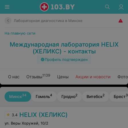
Лабораторная диагностика в Минске
На главную сети
Международная лаборатория HELIX
(ХЕЛИКС) - контакты
Профиль подтвержден
1139
О нас
Отзывы
Цены
Акции и новости
Фото
34
4
2
2
3
Минск
Гомель
Гродно
Витебск
Брест
HELIX (ХЕЛИКС)
3.4
ул. Веры Хоружей
,
10/2