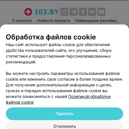
О проекте
Новости проекта
Размещение рекламы
Медицинский маркетинг
Публичный договор
Обработка файлов cookie
Пользовательское соглашение
Способы оплаты
Наш сайт использует файлы cookie для обеспечения
Вакансии
Партнеры
удобства пользователей сайта, его улучшения, сбора
Написать руководителю 103.by
статистики и предоставления персонализированных
Написать в поддержку
рекомендаций.
Персональные настройки cookie
Вы можете настроить параметры использования файлов
Обработка персональных данных
cookie или изменить свое согласие в более позднее время.
Для получения дополнительной информации о целях,
сроках и порядке использования файлов cookie вы
можете ознакомиться с нашей
Политикой обработки
файлов cookie
Принять
© 2026 ООО «Артокс Лаб», УНП 191700409
| 220012, Республика Беларусь,
г. Минск, улица Толбухина, 2, пом. 16 | help@103.by
Отклонить
Карта