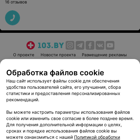
16 отзывов
О проекте
Новости проекта
Размещение рекламы
Медицинский маркетинг
Публичный договор
Обработка файлов cookie
Пользовательское соглашение
Способы оплаты
Наш сайт использует файлы cookie для обеспечения
Вакансии
Партнеры
удобства пользователей сайта, его улучшения, сбора
Написать руководителю 103.by
статистики и предоставления персонализированных
Написать в поддержку
рекомендаций.
Персональные настройки cookie
Вы можете настроить параметры использования файлов
Обработка персональных данных
cookie или изменить свое согласие в более позднее время.
Для получения дополнительной информации о целях,
сроках и порядке использования файлов cookie вы
можете ознакомиться с нашей
Политикой обработки