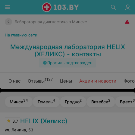
Лабораторная диагностика в Минске
На главную сети
Международная лаборатория HELIX
(ХЕЛИКС) - контакты
Профиль подтвержден
1137
О нас
Отзывы
Цены
Акции и новости
Фото
34
4
2
2
3
Минск
Гомель
Гродно
Витебск
Брест
HELIX (Хеликс)
3.7
ул. Ленина
,
53