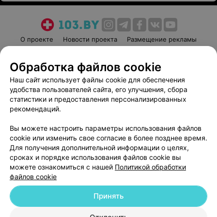
О проекте
Новости проекта
Размещение рекламы
Медицинский маркетинг
Публичный договор
Обработка файлов cookie
Пользовательское соглашение
Способы оплаты
Наш сайт использует файлы cookie для обеспечения
Вакансии
Партнеры
удобства пользователей сайта, его улучшения, сбора
Написать руководителю 103.by
статистики и предоставления персонализированных
Написать в поддержку
рекомендаций.
Персональные настройки cookie
Вы можете настроить параметры использования файлов
Обработка персональных данных
cookie или изменить свое согласие в более позднее время.
Для получения дополнительной информации о целях,
сроках и порядке использования файлов cookie вы
можете ознакомиться с нашей
Политикой обработки
файлов cookie
Принять
© 2026 ООО «Артокс Лаб», УНП 191700409
| 220012, Республика Беларусь,
г. Минск, улица Толбухина, 2, пом. 16 | help@103.by